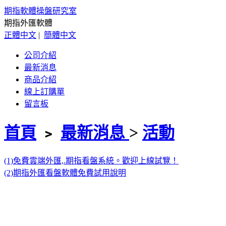
期指軟體操盤研究室
期指外匯軟體
正體中文
|
簡體中文
公司介紹
最新消息
商品介紹
線上訂購單
留言板
首頁
﹥
最新消息
>
活動
(1)免費雲端外匯,.期指看盤系統。歡迎上線試覽！
(2)期指外匯看盤軟體免費試用說明